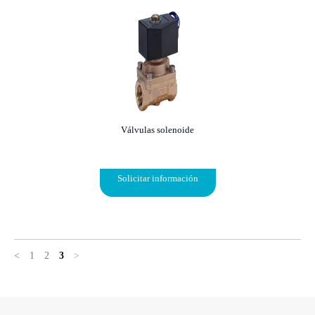
Válvulas solenoide
Solicitar información
<
1
2
3
>